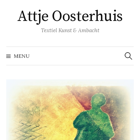
Naar
Attje Oosterhuis
inhoud
springen
Textiel Kunst & Ambacht
Zoeke
naar:
MENU